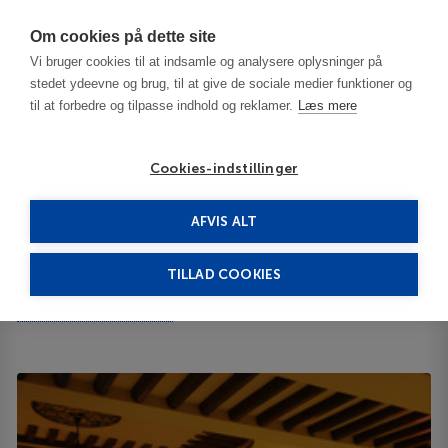
Har du brug for hjælp? Ring til os på
70603603
Om cookies på dette site
Vi bruger cookies til at indsamle og analysere oplysninger på
stedet ydeevne og brug, til at give de sociale medier funktioner og
til at forbedre og tilpasse indhold og reklamer.
Læs mere
Cookies-indstillinger
AFVIS ALT
Tunesien
Tabarka
Dar Ismail Tabarka 5*****
TILLAD COOKIES
Dar Ismail Tabarka
Tabarka Touristic Road - -
ID 65617