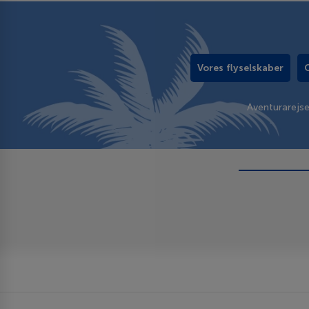
Vores flyselskaber
Aventurarejs