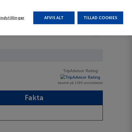
rug vores chat
ndstillinger
AFVIS ALT
TILLAD COOKIES
Toggle submenu
Afbudsrejser
DA
TripAdvisor Rating
baseret på 1389 anmeldelser
Fakta