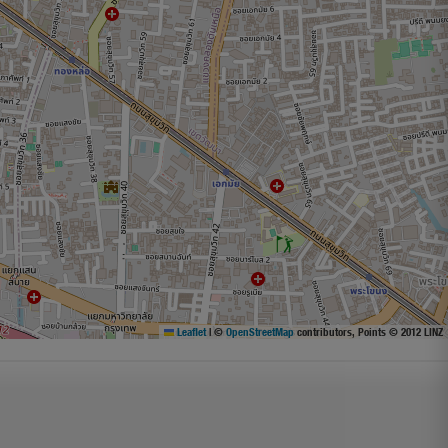
Leaflet
|
©
OpenStreetMap
contributors, Points © 2012 LINZ