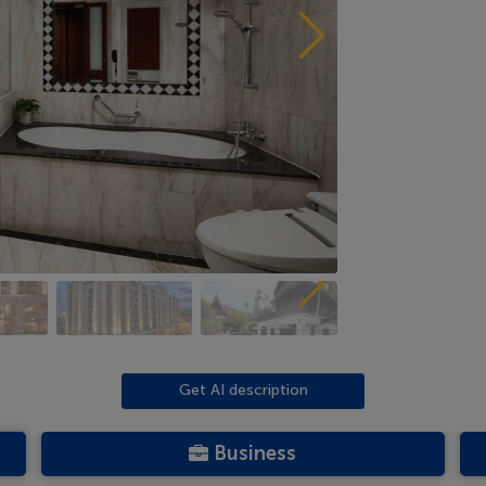
Get AI description
Business