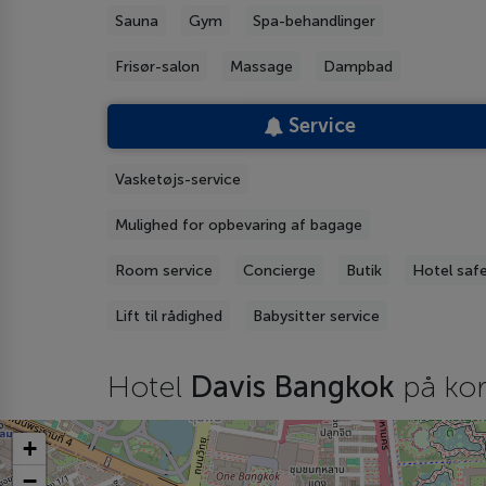
Sauna
Gym
Spa-behandlinger
Frisør-salon
Massage
Dampbad
Service
Vasketøjs-service
Mulighed for opbevaring af bagage
Room service
Concierge
Butik
Hotel saf
Lift til rådighed
Babysitter service
Hotel
Davis Bangkok
på kor
+
−