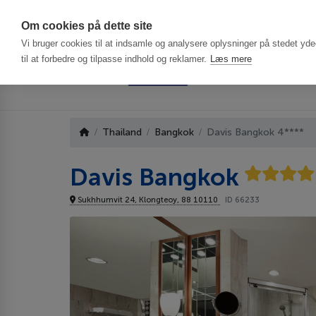
Har du brug f
Om cookies på dette site
Vi bruger cookies til at indsamle og analysere oplysninger på stedet ydee
til at forbedre og tilpasse indhold og reklamer.
Læs mere
Thailand
Bangkok
Davis Bangkok 4****
Davis Bangkok
Sukhhumvit 24, Klongteoy, 88 10110
ID 66233