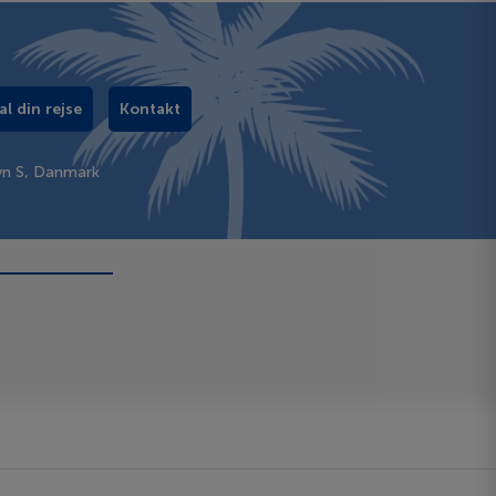
al din rejse
Kontakt
vn S, Danmark