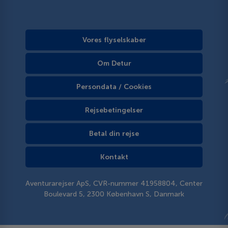
Vores flyselskaber
Om Detur
Persondata / Cookies
Rejsebetingelser
Betal din rejse
Kontakt
Aventurarejser ApS, CVR-nummer 41958804, Center
Boulevard 5, 2300 København S, Danmark