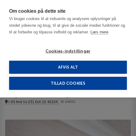
Har du brug for hjælp? Ring til os på
70603603
Om cookies på dette site
Vi bruger cookies til at indsamle og analysere oplysninger på
stedet ydeevne og brug, til at give de sociale medier funktioner og
til at forbedre og tilpasse indhold og reklamer.
Læs mere
Cookies-indstillinger
AFVIS ALT
USA
Bowling Green - KY
Days Inn Bowling Green 2**
TILLAD COOKIES
Days Inn Bowling Green
I-65 And Us 231 Exit 22 42104
ID 64905