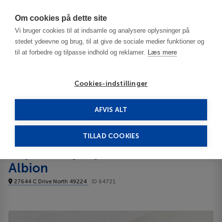
Har du brug for hjælp? Ring til os på
70603603
Om cookies på dette site
Vi bruger cookies til at indsamle og analysere oplysninger på
stedet ydeevne og brug, til at give de sociale medier funktioner og
til at forbedre og tilpasse indhold og reklamer.
Læs mere
Cookies-indstillinger
AFVIS ALT
USA
Battle Creek - MI
Days Inn by Wyndham Albion 3***
TILLAD COOKIES
Days Inn by Wyndham
Albion
27644 C Drive North 49224
ID 64721