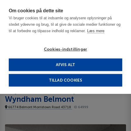
Har du brug for hjælp? Ring til os på
70603603
Om cookies på dette site
Vi bruger cookies til at indsamle og analysere oplysninger på
stedet ydeevne og brug, til at give de sociale medier funktioner og
til at forbedre og tilpasse indhold og reklamer.
Læs mere
Cookies-indstillinger
AFVIS ALT
USA
Cambridge - OH
Days Inn & Suites by Wyndham Belmont 3***
TILLAD COOKIES
Days Inn & Suites by
Wyndham Belmont
66774 Belmont Morristown Road 43718
ID 64999