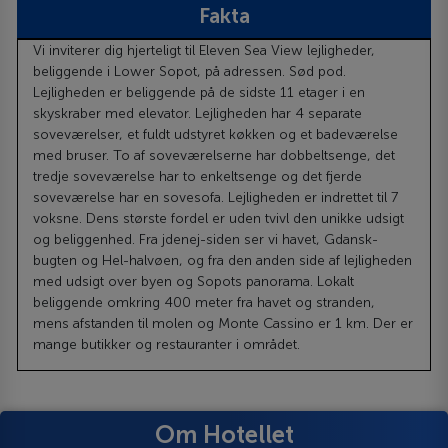
Fakta
Vi inviterer dig hjerteligt til Eleven Sea View lejligheder,
beliggende i Lower Sopot, på adressen. Sød pod.
Lejligheden er beliggende på de sidste 11 etager i en
skyskraber med elevator. Lejligheden har 4 separate
soveværelser, et fuldt udstyret køkken og et badeværelse
med bruser. To af soveværelserne har dobbeltsenge, det
tredje soveværelse har to enkeltsenge og det fjerde
soveværelse har en sovesofa. Lejligheden er indrettet til 7
voksne. Dens største fordel er uden tvivl den unikke udsigt
og beliggenhed. Fra jdenej-siden ser vi havet, Gdansk-
bugten og Hel-halvøen, og fra den anden side af lejligheden
med udsigt over byen og Sopots panorama. Lokalt
beliggende omkring 400 meter fra havet og stranden,
mens afstanden til molen og Monte Cassino er 1 km. Der er
mange butikker og restauranter i området.
Om Hotellet