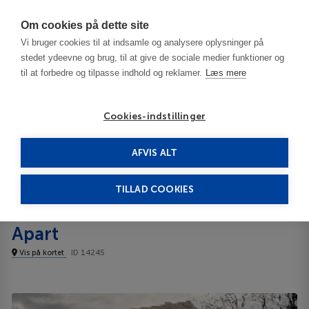
Har du brug for hjælp? Ring til os på
70603603
Om cookies på dette site
Vi bruger cookies til at indsamle og analysere oplysninger på
stedet ydeevne og brug, til at give de sociale medier funktioner og
til at forbedre og tilpasse indhold og reklamer.
Læs mere
Cookies-indstillinger
AFVIS ALT
Polen
Gdansk
Dom & House - Level Eleven Apart Lejligheder
TILLAD COOKIES
Dom & House - Level Eleven
Lejligheder
Apart
Vis på kortet
ID 14245