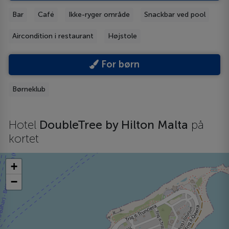
Bar
Café
Ikke-ryger område
Snackbar ved pool
Aircondition i restaurant
Højstole
For børn
Børneklub
Hotel
DoubleTree by Hilton Malta
på
kortet
+
−