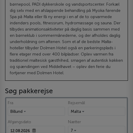
børnepool, PADI dykkerskole og vandsportscenter. Forkæl
dig selv med en afslappende behandling på Myoka førende
Spa på Malta eller få ny energi i en af de to opvarmede
indendørs pools, fitnessrum, hydromassage og sauna. Der
tilbydes animationsaktiviteter på daglig basis sammen med
en børneklub i sommermånederne, og der afholdes daglig
underholdning om aftenen. Som et af de bedste Malta-
hoteller tilbyder Dolmen Hotel også en parkeringsplads i
flere etager med over 400 bilpladser. Oplev varmen fra
traditionel maltesisk gæstfrihed, smagen af autentisk køkken
og spændingen ved Middelhavet – oplev den ferie du
fortjener med Dolmen Hotel.
Søg pakkerejse
Fra
Rejsemål
Billund
Malta
Afgangsdato
Nætter
7