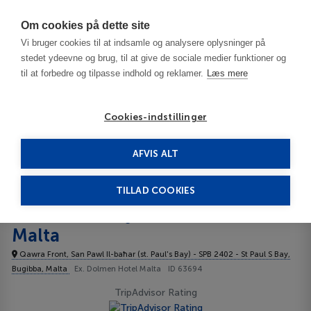
Har du brug for hjælp? Ring til os på
70603603
Om cookies på dette site
Vi bruger cookies til at indsamle og analysere oplysninger på
stedet ydeevne og brug, til at give de sociale medier funktioner og
til at forbedre og tilpasse indhold og reklamer.
Læs mere
Cookies-indstillinger
AFVIS ALT
Malta
Malta
St. Pauls Bay
DoubleTree by Hilton Malta 4****
TILLAD COOKIES
DoubleTree by Hilton
Malta
Qawra Front, San Pawl Il-baħar (st. Paul's Bay) - SPB 2402 - St Paul S Bay,
Bugibba, Malta
Ex. Dolmen Hotel Malta
ID 63694
TripAdvisor Rating