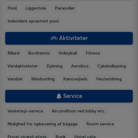
Pool
Liggestole
Parasoller
Indendørs opvarmet pool
Aktiviteter
Billard
Bordtennis
Volleyball
Fitness
Vandaktiviteter
Dykning
Aerobics
Cykeludlejning
Vandski
Windsurfing
Kanosejlads
Hesteridning
Service
Vasketøjs-service
Aircondition ved lobby etc.
Mulighed for opbevaring af bagage
Room service
Privat strand-afsnit
Butik
Hotel safe