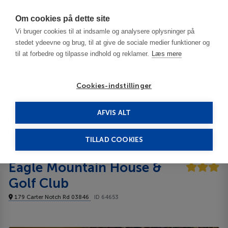
Har du brug for hjælp? Ring til os på
70603603
Om cookies på dette site
Vi bruger cookies til at indsamle og analysere oplysninger på
stedet ydeevne og brug, til at give de sociale medier funktioner og
til at forbedre og tilpasse indhold og reklamer.
Læs mere
Cookies-indstillinger
AFVIS ALT
USA
New Hampshire White Mountains Nat.Park - NH
Eagle Mountain House & Golf Club 3***
TILLAD COOKIES
Eagle Mountain House &
Golf Club
179 Carter Notch Rd 03846
ID 64653