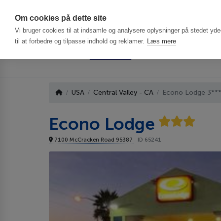
Har du brug f
Om cookies på dette site
Vi bruger cookies til at indsamle og analysere oplysninger på stedet ydee
til at forbedre og tilpasse indhold og reklamer.
Læs mere
USA
Central Valley - CA
Econo Lodge 3**
Econo Lodge
7100 McCracken Road 95387
ID 65241