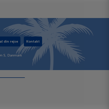
al din rejse
Kontakt
vn S, Danmark