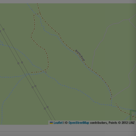
Leaflet
|
©
OpenStreetMap
contributors, Points © 2012 LINZ