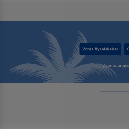
Vores flyselskaber
Aventurarejs