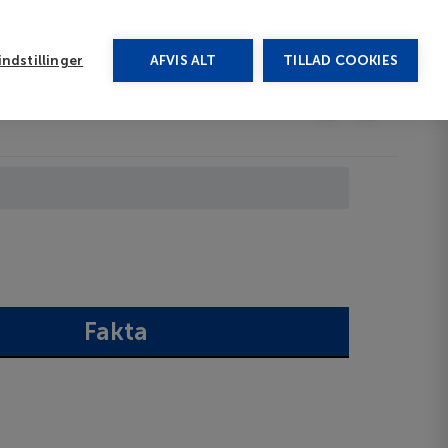
rug vores chat
ndstillinger
AFVIS ALT
TILLAD COOKIES
Toggle submenu
Afbudsrejser
DA
Fakta