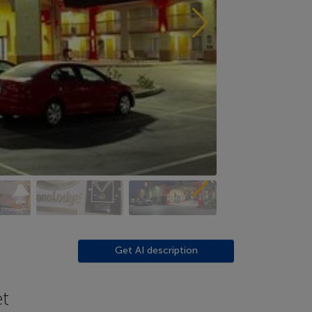
Get AI description
et