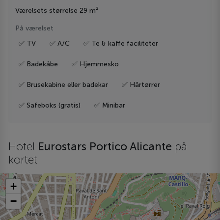
Værelsets størrelse 29 m²
På værelset
✅ TV
✅ A/C
✅ Te & kaffe faciliteter
✅ Badekåbe
✅ Hjemmesko
✅ Brusekabine eller badekar
✅ Hårtørrer
✅ Safeboks (gratis)
✅ Minibar
Hotel
Eurostars Portico Alicante
på
kortet
+
−