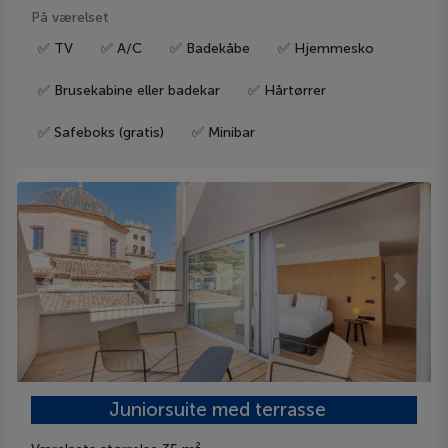
På værelset
✅ TV
✅ A/C
✅ Badekåbe
✅ Hjemmesko
✅ Brusekabine eller badekar
✅ Hårtørrer
✅ Safeboks (gratis)
✅ Minibar
Previous
Next
Juniorsuite med terrasse