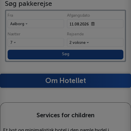
Søg pakkerejse
Fra
Afgangsdato
Aalborg
Nætter
Rejsende
7
2 voksne
Søg
Om Hotellet
Services for children
Et lyst og minimalistisk hotel i den gamle bydel i