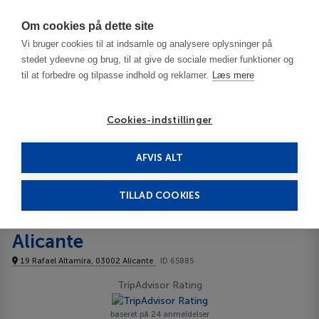
Har du brug for hjælp? Ring til os på
70603603
Om cookies på dette site
Vi bruger cookies til at indsamle og analysere oplysninger på
stedet ydeevne og brug, til at give de sociale medier funktioner og
til at forbedre og tilpasse indhold og reklamer.
Læs mere
Cookies-indstillinger
AFVIS ALT
Spanien
Alicante
Alicante
Eurostars Portico Alicante 4+*
TILLAD COOKIES
Eurostars Portico
Alicante
19 Rafael Altamira, 03002 Alicante
ID 65885
TripAdvisor Rating
baseret på 24 anmeldelser