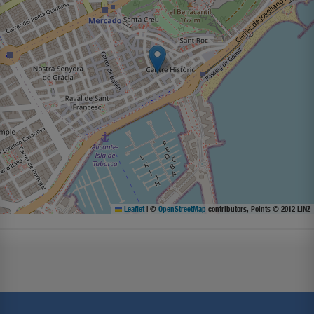
Leaflet
|
©
OpenStreetMap
contributors, Points © 2012 LINZ