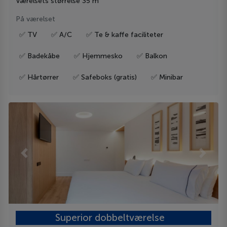
Værelsets størrelse 35 m²
På værelset
✅ TV
✅ A/C
✅ Te & kaffe faciliteter
✅ Badekåbe
✅ Hjemmesko
✅ Balkon
✅ Hårtørrer
✅ Safeboks (gratis)
✅ Minibar
Previous
Next
Superior dobbeltværelse