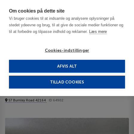
Har du brug for hjælp? Ring til os på
70603603
Om cookies på dette site
Vi bruger cookies til at indsamle og analysere oplysninger på
stedet ydeevne og brug, til at give de sociale medier funktioner og
til at forbedre og tilpasse indhold og reklamer.
Læs mere
Cookies-indstillinger
AFVIS ALT
USA
Bowling Green - KY
Executive Inn Scottsville 3***
TILLAD COOKIES
Executive Inn Scottsville
57 Burnley Road 42164
ID 64902