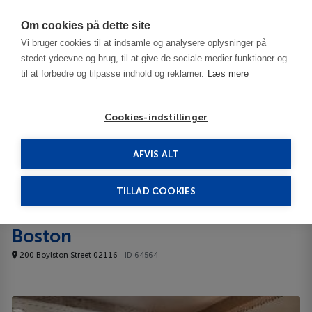
Har du brug for hjælp? Ring til os på
70603603
Om cookies på dette site
Vi bruger cookies til at indsamle og analysere oplysninger på
stedet ydeevne og brug, til at give de sociale medier funktioner og
til at forbedre og tilpasse indhold og reklamer.
Læs mere
Cookies-indstillinger
AFVIS ALT
USA
Boston - MA
Four Seasons Hotel Boston 5*****
TILLAD COOKIES
Four Seasons Hotel
Boston
200 Boylston Street 02116
ID 64564