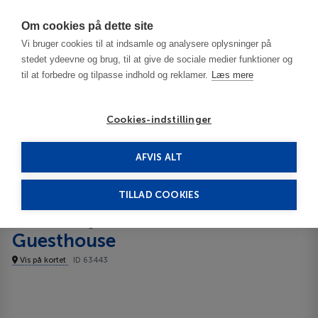
Har du brug for hjælp? Ring til os på
70603603
Om cookies på dette site
Vi bruger cookies til at indsamle og analysere oplysninger på
stedet ydeevne og brug, til at give de sociale medier funktioner og
til at forbedre og tilpasse indhold og reklamer.
Læs mere
Cookies-indstillinger
AFVIS ALT
Island
Reykjavik
Gallery Central Guesthouse Lejligheder
TILLAD COOKIES
Gallery Central
Lejligheder
Guesthouse
Vis på kortet
ID 63443