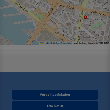
Leaflet
|
©
OpenStreetMap
contributors, Points © 2012 LINZ
Vores flyselskaber
Om Detur