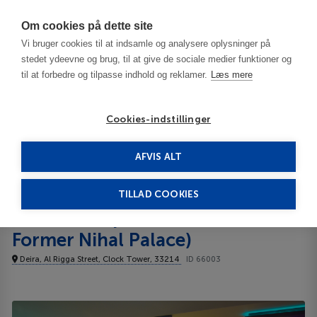
Har du brug for hjælp? Ring til os på
70603603
Om cookies på dette site
Vi bruger cookies til at indsamle og analysere oplysninger på
stedet ydeevne og brug, til at give de sociale medier funktioner og
til at forbedre og tilpasse indhold og reklamer.
Læs mere
Cookies-indstillinger
AFVIS ALT
De Forenede Arabiske Emirater
Dubai
Golden Tulip Deira ( Former Nihal Palace) 4****
TILLAD COOKIES
Golden Tulip Deira (
Former Nihal Palace)
Deira, Al Rigga Street, Clock Tower, 33214
ID 66003