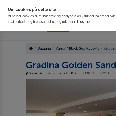
Har du brug f
Om cookies på dette site
Vi bruger cookies til at indsamle og analysere oplysninger på stedet ydee
til at forbedre og tilpasse indhold og reklamer.
Læs mere
Bulgaria
Varna / Black Sea Resorts
Gradin
Gradina Golden Sand
Golden Sands Nisipurile de Aur P.O.Box 39 9007
ID 64231