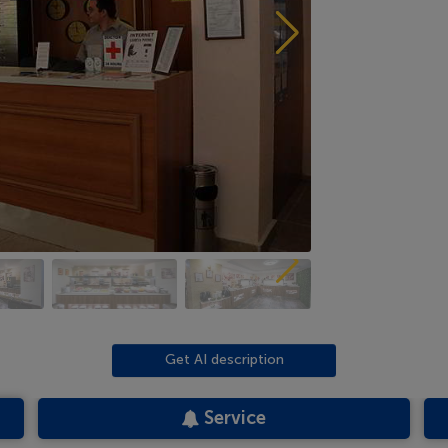
Get AI description
Service