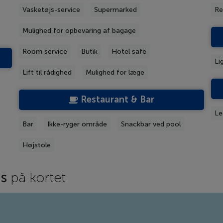
Vasketøjs-service
Supermarked
Re
Mulighed for opbevaring af bagage
Room service
Butik
Hotel safe
Li
Lift til rådighed
Mulighed for læge
Restaurant & Bar
Le
Bar
Ikke-ryger område
Snackbar ved pool
Højstole
ds
på kortet