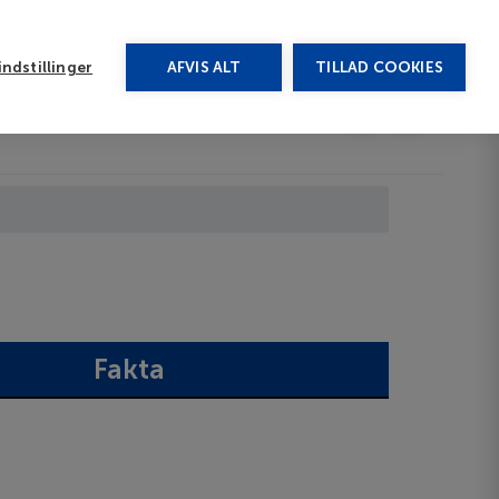
rug vores chat
ndstillinger
AFVIS ALT
TILLAD COOKIES
Toggle submenu
Afbudsrejser
DA
Fakta