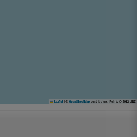
Leaflet
|
©
OpenStreetMap
contributors, Points © 2012 LINZ