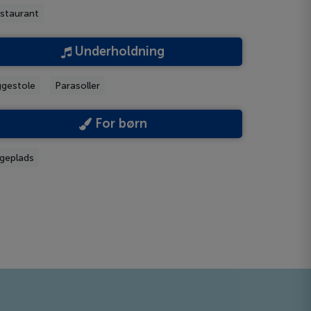
staurant
Underholdning
ggestole
Parasoller
For børn
geplads