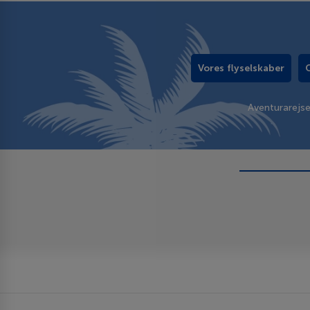
Vores flyselskaber
Aventurarejs