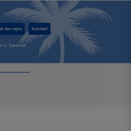
al din rejse
Kontakt
vn S, Danmark