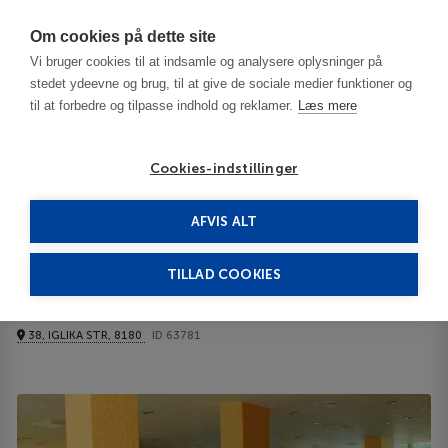
Har du brug for hjælp? Ring til os på
70603603
Om cookies på dette site
Vi bruger cookies til at indsamle og analysere oplysninger på
stedet ydeevne og brug, til at give de sociale medier funktioner og
til at forbedre og tilpasse indhold og reklamer.
Læs mere
Cookies-indstillinger
AFVIS ALT
Bulgaria
Burgas / Black Sea Resorts
Grand Hotel Primorsko 5*****
TILLAD COOKIES
Grand Hotel Primorsko
38, IGLIKA STR, 8180
ID 63781