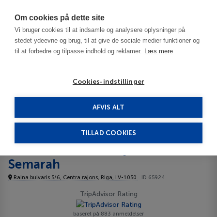
Har du brug for hjælp? Ring til os på
70603603
Om cookies på dette site
Vi bruger cookies til at indsamle og analysere oplysninger på
stedet ydeevne og brug, til at give de sociale medier funktioner og
til at forbedre og tilpasse indhold og reklamer.
Læs mere
Cookies-indstillinger
AFVIS ALT
Letland
Riga
Grand Poet Hotel by Semarah 5*****
TILLAD COOKIES
Grand Poet Hotel by
Semarah
Raina bulvaris 5/6, Centra rajons, Riga, LV-1050
ID 65924
TripAdvisor Rating
baseret på 883 anmeldelser