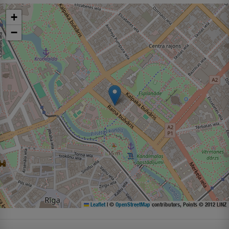
+
−
Leaflet
|
©
OpenStreetMap
contributors, Points © 2012 LINZ