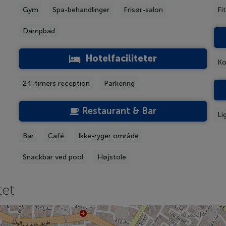
Gym
Spa-behandlinger
Frisør-salon
Fi
Dampbad
Hotelfaciliteter
Ko
24-timers reception
Parkering
Restaurant & Bar
Li
Bar
Café
Ikke-ryger område
Snackbar ved pool
Højstole
tet