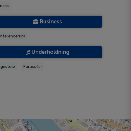
tness
Business
nferencerum
Underholdning
ggestole
Parasoller