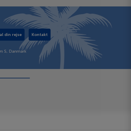
al din rejse
Kontakt
vn S, Danmark