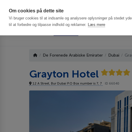
Har du brug f
Om cookies på dette site
Vi bruger cookies til at indsamle og analysere oplysninger på stedet ydee
til at forbedre og tilpasse indhold og reklamer.
Læs mere
De Forenede Arabiske Emirater
Dubai
Gra
Grayton Hotel
12 A Street, Bur Dubai P.O Box number is 7, 7
ID 66040