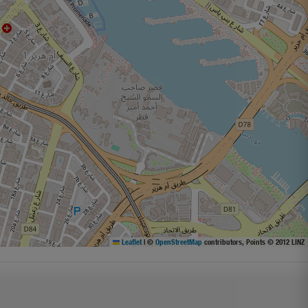
Leaflet
|
©
OpenStreetMap
contributors, Points © 2012 LINZ