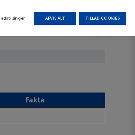
rug vores chat
ndstillinger
AFVIS ALT
TILLAD COOKIES
Toggle submenu
Afbudsrejser
DA
Fakta