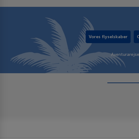
Vores flyselskaber
Aventurarejs