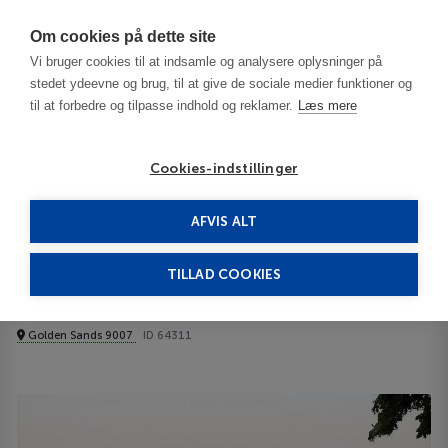
Har du brug for hjælp? Ring til os på
70603603
Om cookies på dette site
Vi bruger cookies til at indsamle og analysere oplysninger på
stedet ydeevne og brug, til at give de sociale medier funktioner og
til at forbedre og tilpasse indhold og reklamer.
Læs mere
Cookies-indstillinger
AFVIS ALT
Bulgaria
Varna / Black Sea Resorts
Grifid Hotel Vistamar 4****
TILLAD COOKIES
Grifid Hotel Vistamar
Golden Sands 9007
ID 64311