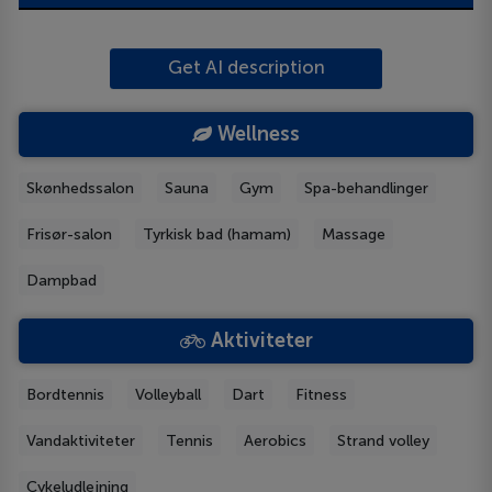
Get AI description
Wellness
Skønhedssalon
Sauna
Gym
Spa-behandlinger
Frisør-salon
Tyrkisk bad (hamam)
Massage
Dampbad
Aktiviteter
Bordtennis
Volleyball
Dart
Fitness
Vandaktiviteter
Tennis
Aerobics
Strand volley
Cykeludlejning