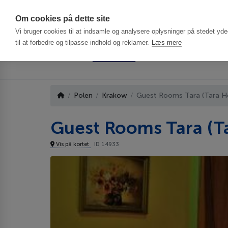
Har du brug f
Om cookies på dette site
Vi bruger cookies til at indsamle og analysere oplysninger på stedet ydee
til at forbedre og tilpasse indhold og reklamer.
Læs mere
Polen
Krakow
Guest Rooms Tara (Tara Ho
Guest Rooms Tara (T
Vis på kortet
ID 14933