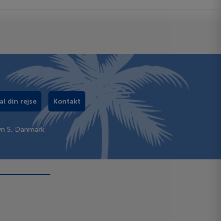
al din rejse
Kontakt
vn S, Danmark