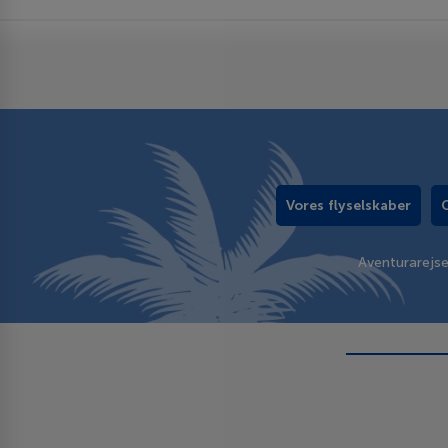
Vores flyselskaber
Aventurarejs