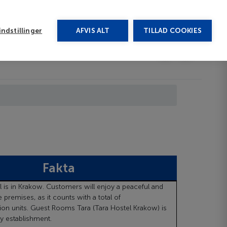
rug vores chat
ndstillinger
AFVIS ALT
TILLAD COOKIES
Toggle submenu
Afbudsrejser
DA
Fakta
el is in Krakow. Customers will enjoy a peaceful and
 premises, as it counts with a total of
n units. Guest Rooms Tara (Tara Hostel Krakow) is
ly establishment.