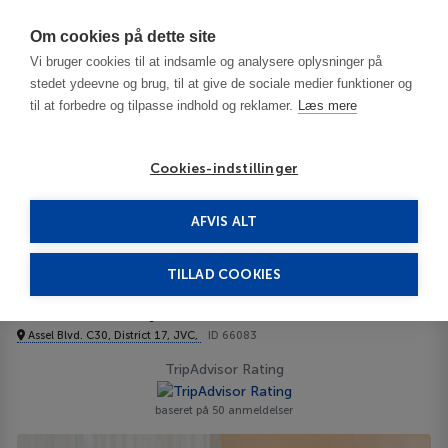
Har du brug for hjælp? Ring til os på
70603603
Om cookies på dette site
Vi bruger cookies til at indsamle og analysere oplysninger på
stedet ydeevne og brug, til at give de sociale medier funktioner og
til at forbedre og tilpasse indhold og reklamer.
Læs mere
Cookies-indstillinger
AFVIS ALT
De Forenede Arabiske Emirater
Dubai
HE Hotel Apartments Lejligheder
TILLAD COOKIES
HE Hotel Apartments
Lejligheder
Assel Blvd. C30, District 17, JVC,
ID 66083
TripAdvisor Rating
baseret på 50 anmeldelser