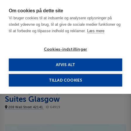
Har du brug for hjælp? Ring til os på
70603603
Om cookies på dette site
Vi bruger cookies til at indsamle og analysere oplysninger på
stedet ydeevne og brug, til at give de sociale medier funktioner og
til at forbedre og tilpasse indhold og reklamer.
Læs mere
Cookies-indstillinger
AFVIS ALT
USA
Bowling Green - KY
Holiday Inn Express & Suites Glasgow 3***
TILLAD COOKIES
Holiday Inn Express &
Suites Glasgow
208 Wall Street 42141
ID 64919