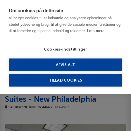
Har du brug for hjælp? Ring til os på
70603603
Om cookies på dette site
Vi bruger cookies til at indsamle og analysere oplysninger på
stedet ydeevne og brug, til at give de sociale medier funktioner og
til at forbedre og tilpasse indhold og reklamer.
Læs mere
Cookies-indstillinger
AFVIS ALT
USA
Canton - OH
Holiday Inn Express & Suites - New Philadelphia 3***
TILLAD COOKIES
Holiday Inn Express &
Suites - New Philadelphia
145 Bluebell Drive Sw 44663
ID 64967