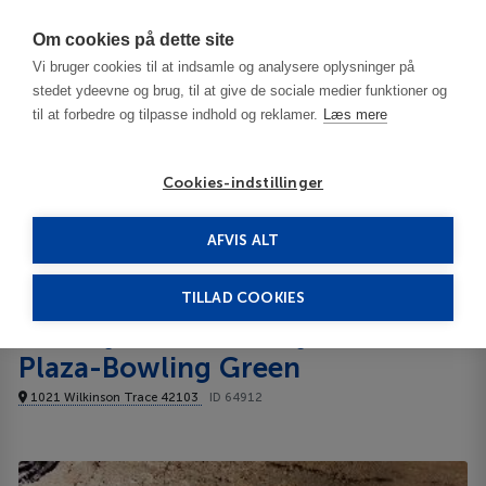
Har du brug for hjælp? Ring til os på
70603603
Om cookies på dette site
Vi bruger cookies til at indsamle og analysere oplysninger på
stedet ydeevne og brug, til at give de sociale medier funktioner og
til at forbedre og tilpasse indhold og reklamer.
Læs mere
Cookies-indstillinger
AFVIS ALT
USA
Bowling Green - KY
Holiday Inn University Plaza-Bowling Green 3***
TILLAD COOKIES
Holiday Inn University
Plaza-Bowling Green
1021 Wilkinson Trace 42103
ID 64912