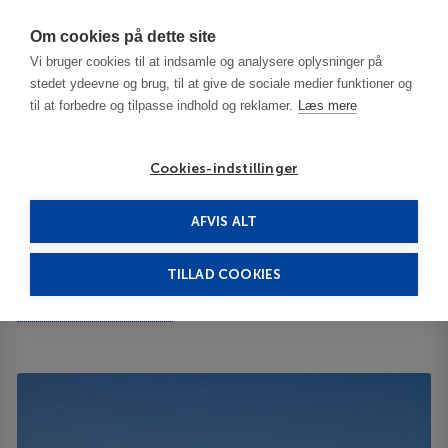
Har du brug for hjælp? Ring til os på
70603603
Om cookies på dette site
Vi bruger cookies til at indsamle og analysere oplysninger på
stedet ydeevne og brug, til at give de sociale medier funktioner og
til at forbedre og tilpasse indhold og reklamer.
Læs mere
Cookies-indstillinger
AFVIS ALT
Bulgaria
Plovdiv
Hotel Chinar 3***
TILLAD COOKIES
Hotel Chinar
VASSIL PETROVICH 5 4180
ID 64105