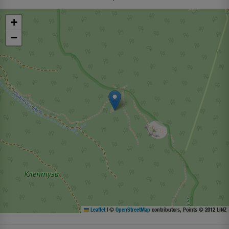
+
−
Leaflet
|
©
OpenStreetMap
contributors, Points © 2012 LINZ