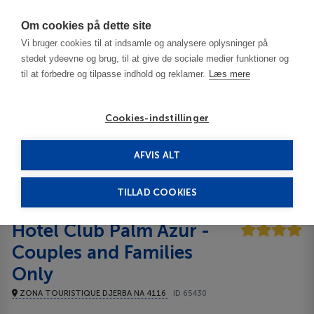
Har du brug for hjælp? Ring til os på
70603603
Om cookies på dette site
Vi bruger cookies til at indsamle og analysere oplysninger på
stedet ydeevne og brug, til at give de sociale medier funktioner og
til at forbedre og tilpasse indhold og reklamer.
Læs mere
Cookies-indstillinger
AFVIS ALT
Tunesien
Djerba
Hotel Club Palm Azur - Couples and Families Only
4****
TILLAD COOKIES
Hotel Club Palm Azur -
Couples and Families
Only
ZONA TOURISTIQUE DJERBA NA 4116
ID 65430