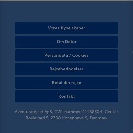
Vores flyselskaber
Om Detur
Persondata / Cookies
Rejsebetingelser
Betal din rejse
Kontakt
Aventurarejser ApS, CVR-nummer 41958804, Center
Boulevard 5, 2300 København S, Danmark