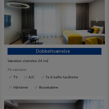
Previous
Next
Dobbeltværelse
Værelses størrelse 24 m2
På værelset
✅ TV
✅ A/C
✅ Te & kaffe faciliteter
✅ Hårtørrer
✅ Brusekabine