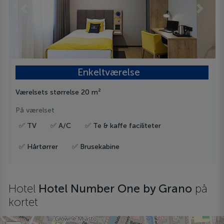
Previous
Next
Enkeltværelse
Værelsets størrelse 20 m²
På værelset
✅ TV
✅ A/C
✅ Te & kaffe faciliteter
✅ Hårtørrer
✅ Brusekabine
Hotel
Hotel Number One by Grano
på
kortet