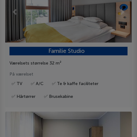
Previous
Next
Familie Studio
Værelsets størrelse 32 m²
På værelset
✅ TV
✅ A/C
✅ Te & kaffe faciliteter
✅ Hårtørrer
✅ Brusekabine