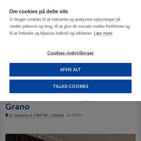
Har du brug for hjælp? Ring til os på
70603603
Om cookies på dette site
Vi bruger cookies til at indsamle og analysere oplysninger på
stedet ydeevne og brug, til at give de sociale medier funktioner og
til at forbedre og tilpasse indhold og reklamer.
Læs mere
Cookies-indstillinger
AFVIS ALT
Polen
Gdansk
Gdansk området
Hotel Number One by Grano 3***
TILLAD COOKIES
Hotel Number One by
Grano
Ul. Jaglana 4, 4 80749 - Gdansk
ID 63660