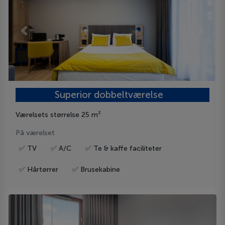
Previous
Next
Superior dobbeltværelse
Værelsets størrelse 25 m²
På værelset
✅ TV
✅ A/C
✅ Te & kaffe faciliteter
✅ Hårtørrer
✅ Brusekabine