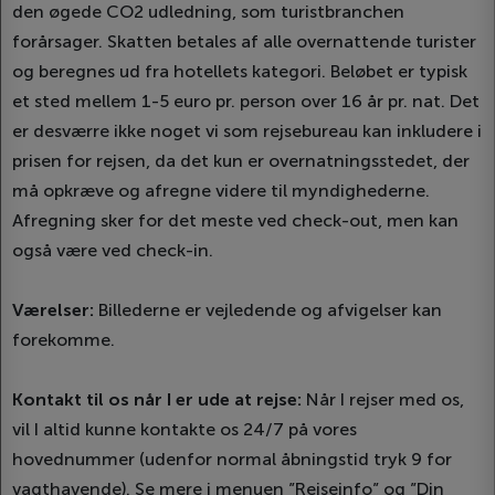
den øgede CO2 udledning, som turistbranchen
forårsager. Skatten betales af alle overnattende turister
og beregnes ud fra hotellets kategori. Beløbet er typisk
et sted mellem 1-5 euro pr. person over 16 år pr. nat. Det
er desværre ikke noget vi som rejsebureau kan inkludere i
prisen for rejsen, da det kun er overnatningsstedet, der
må opkræve og afregne videre til myndighederne.
Afregning sker for det meste ved check-out, men kan
også være ved check-in.
Værelser:
Billederne er vejledende og afvigelser kan
forekomme.
Kontakt til os når I er ude at rejse:
Når I rejser med os,
vil I altid kunne kontakte os 24/7 på vores
hovednummer (udenfor normal åbningstid tryk 9 for
vagthavende). Se mere i menuen ”Rejseinfo” og ”Din