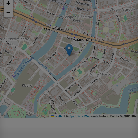
+
−
Leaflet
|
©
OpenStreetMap
contributors, Points © 2012 LINZ