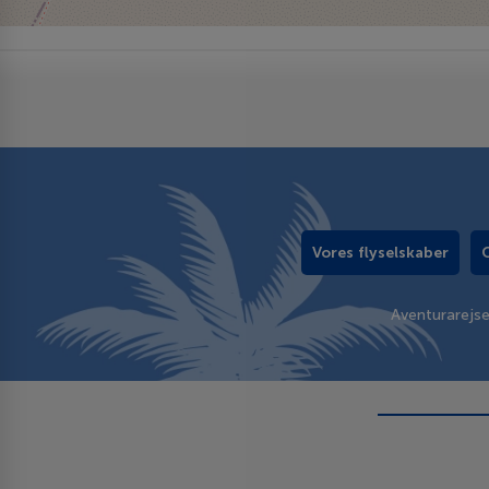
Vores flyselskaber
Aventurarejs