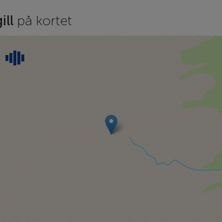
ill
på kortet