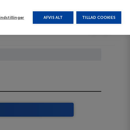
rug vores chat
ndstillinger
AFVIS ALT
TILLAD COOKIES
Toggle submenu
Afbudsrejser
DA