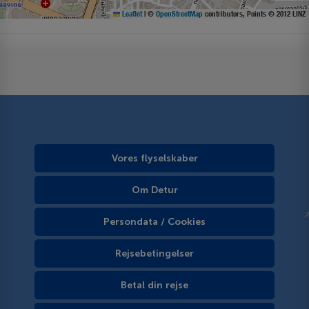
Leaflet
|
©
OpenStreetMap
contributors, Points © 2012 LINZ
Vores flyselskaber
Om Detur
Persondata / Cookies
Rejsebetingelser
Betal din rejse