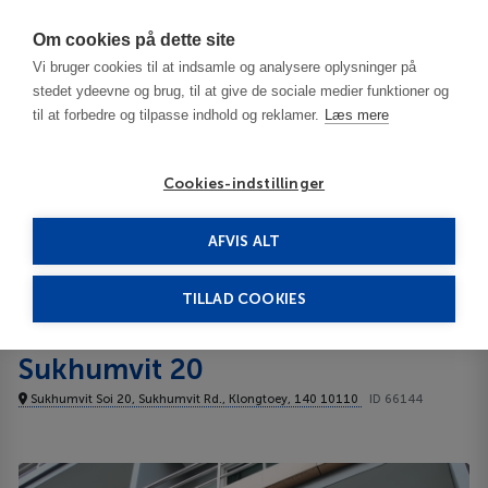
Har du brug for hjælp? Ring til os på
70603603
Om cookies på dette site
Vi bruger cookies til at indsamle og analysere oplysninger på
stedet ydeevne og brug, til at give de sociale medier funktioner og
til at forbedre og tilpasse indhold og reklamer.
Læs mere
Cookies-indstillinger
AFVIS ALT
Thailand
Bangkok
iCheck Inn Residences Sukhumvit 20 3***
TILLAD COOKIES
iCheck Inn Residences
Sukhumvit 20
Sukhumvit Soi 20, Sukhumvit Rd., Klongtoey, 140 10110
ID 66144