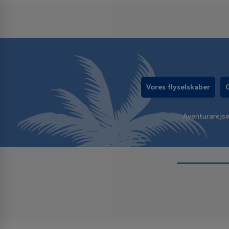
Vores flyselskaber
Aventurarejs