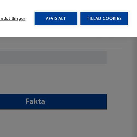
rug vores chat
ndstillinger
AFVIS ALT
TILLAD COOKIES
Toggle submenu
Afbudsrejser
DA
Fakta