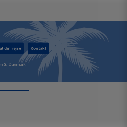
al din rejse
Kontakt
vn S, Danmark