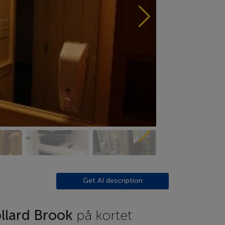
Get AI description
llard Brook
på kortet