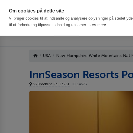
Har du brug f
Om cookies på dette site
Vi bruger cookies til at indsamle og analysere oplysninger på stedet ydee
til at forbedre og tilpasse indhold og reklamer.
Læs mere
USA
New Hampshire White Mountains Nat.P
InnSeason Resorts Po
33 Brookline Rd. 03251
ID 64673