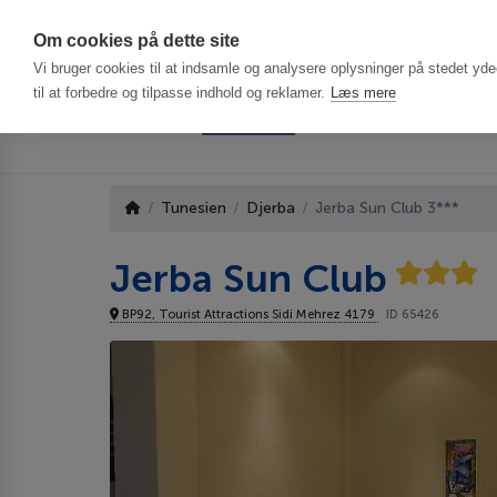
Har du brug f
Om cookies på dette site
Vi bruger cookies til at indsamle og analysere oplysninger på stedet ydee
til at forbedre og tilpasse indhold og reklamer.
Læs mere
Tunesien
Djerba
Jerba Sun Club 3***
Jerba Sun Club
BP92, Tourist Attractions Sidi Mehrez 4179
ID 65426