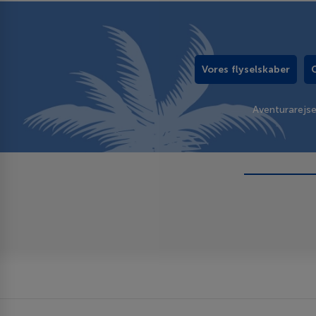
Vores flyselskaber
Aventurarejs