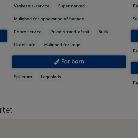
Vasketøjs-service
Supermarked
Ba
Mulighed for opbevaring af bagage
Sn
Room service
Privat strand-afsnit
Butik
Hotel safe
Mulighed for læge
Re
For børn
Spillerum
Legeplads
Pa
rtet