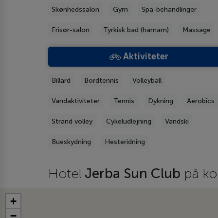
Skønhedssalon
Gym
Spa-behandlinger
Frisør-salon
Tyrkisk bad (hamam)
Massage
Aktiviteter
Billard
Bordtennis
Volleyball
Vandaktiviteter
Tennis
Dykning
Aerobics
Strand volley
Cykeludlejning
Vandski
Bueskydning
Hesteridning
Hotel
Jerba Sun Club
på ko
+
−