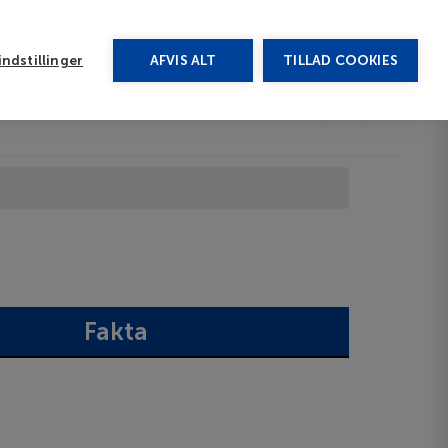
rug vores chat
ndstillinger
AFVIS ALT
TILLAD COOKIES
Toggle submenu
Afbudsrejser
DA
Fakta