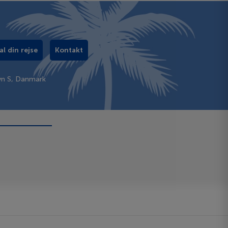
al din rejse
Kontakt
vn S, Danmark