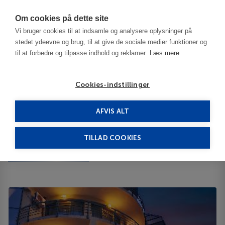
Har du brug for hjælp? Ring til os på
70603603
Om cookies på dette site
Vi bruger cookies til at indsamle og analysere oplysninger på
stedet ydeevne og brug, til at give de sociale medier funktioner og
til at forbedre og tilpasse indhold og reklamer.
Læs mere
Cookies-indstillinger
AFVIS ALT
Bulgaria
Burgas / Black Sea Resorts
Juli 3***
TILLAD COOKIES
Juli
Sunny Beach 218014 8240
ID 63868