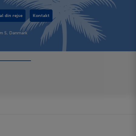
al din rejse
Kontakt
vn S, Danmark