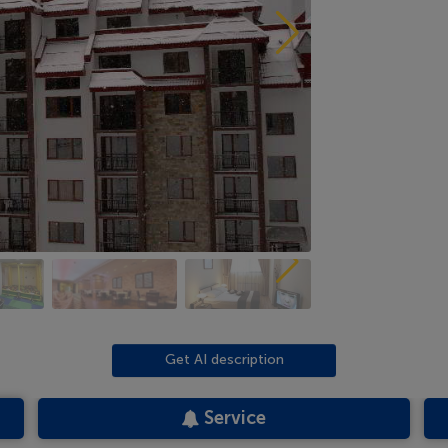
Get AI description
Service