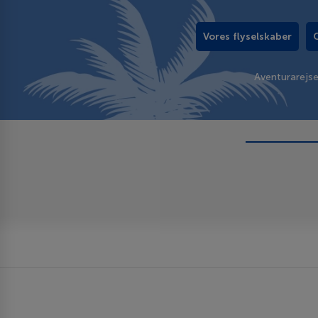
Vores flyselskaber
Aventurarejs