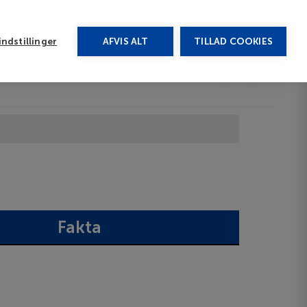
rug vores chat
ndstillinger
AFVIS ALT
TILLAD COOKIES
Toggle submenu
Afbudsrejser
DA
Fakta