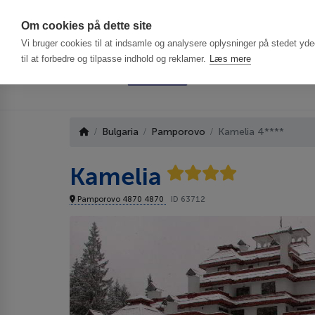
Har du brug f
Om cookies på dette site
Vi bruger cookies til at indsamle og analysere oplysninger på stedet ydee
til at forbedre og tilpasse indhold og reklamer.
Læs mere
Bulgaria
Pamporovo
Kamelia 4****
Kamelia
Pamporovo 4870 4870
ID 63712