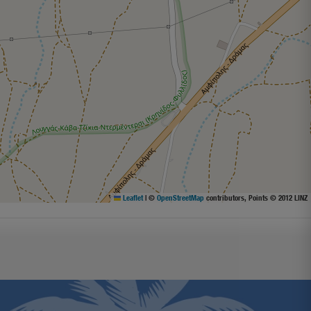
Leaflet
|
©
OpenStreetMap
contributors, Points © 2012 LINZ