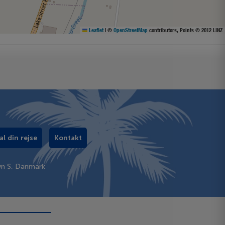
Leaflet
|
©
OpenStreetMap
contributors, Points © 2012 LINZ
al din rejse
Kontakt
vn S, Danmark