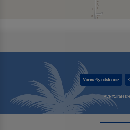
Vores flyselskaber
Aventurarejs