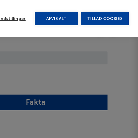
rug vores chat
ndstillinger
AFVIS ALT
TILLAD COOKIES
Toggle submenu
Afbudsrejser
DA
Fakta