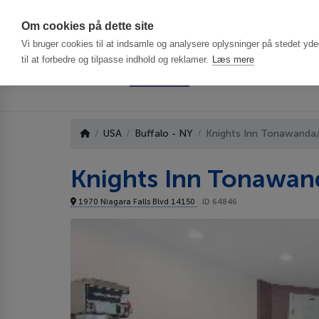
Har du brug f
Om cookies på dette site
Vi bruger cookies til at indsamle og analysere oplysninger på stedet ydee
til at forbedre og tilpasse indhold og reklamer.
Læs mere
USA
Buffalo - NY
Knights Inn Tonawanda/
Knights Inn Tonawan
1970 Niagara Falls Blvd 14150
ID 64846