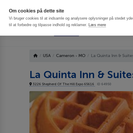
Har du brug f
Om cookies på dette site
Vi bruger cookies til at indsamle og analysere oplysninger på stedet ydee
til at forbedre og tilpasse indhold og reklamer.
Læs mere
USA
Cameron - MO
La Quinta Inn & Suit
La Quinta Inn & Sui
3226 Shepherd Of The Hill Expo 65616
ID 64950