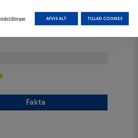
rug vores chat
ndstillinger
AFVIS ALT
TILLAD COOKIES
Toggle submenu
Afbudsrejser
DA
Fakta