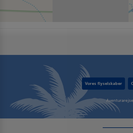
Vores flyselskaber
Aventurarejs