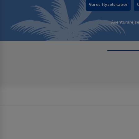
Vores flyselskaber
Aventurarejs