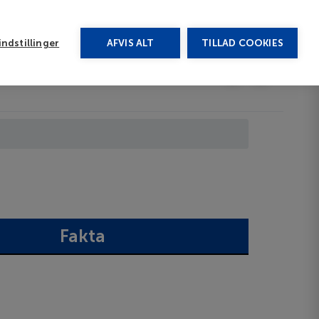
rug vores chat
ndstillinger
AFVIS ALT
TILLAD COOKIES
Toggle submenu
Afbudsrejser
DA
Fakta