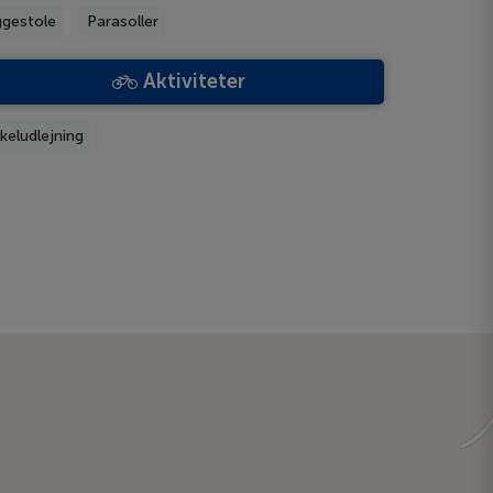
ggestole
Parasoller
Aktiviteter
keludlejning