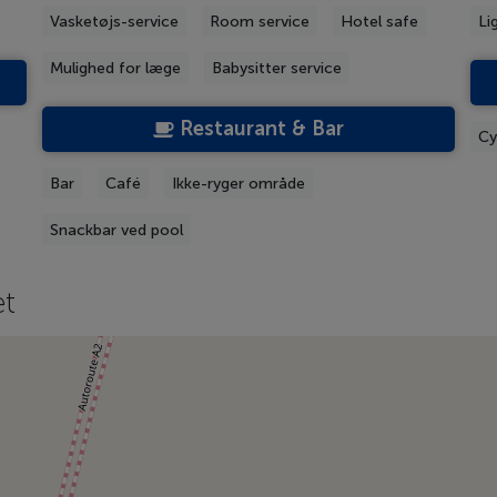
Vasketøjs-service
Room service
Hotel safe
Li
Mulighed for læge
Babysitter service
Restaurant & Bar
Cy
Bar
Café
Ikke-ryger område
Snackbar ved pool
et