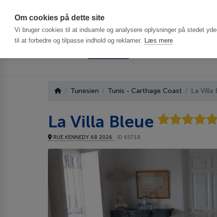
Har du brug f
Om cookies på dette site
Vi bruger cookies til at indsamle og analysere oplysninger på stedet ydee
til at forbedre og tilpasse indhold og reklamer.
Læs mere
Tunesien
Tunis - Carthage Coast
La Villa
La Villa Bleue
RUE KENNEDY 68 2026
ID 65718