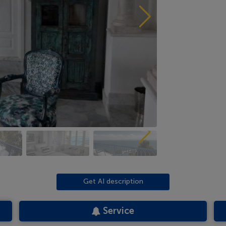
Get AI description
Service