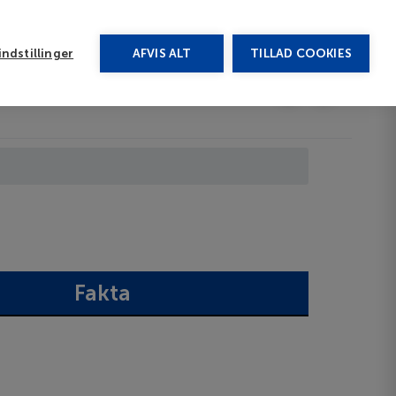
rug vores chat
ndstillinger
AFVIS ALT
TILLAD COOKIES
Toggle submenu
Afbudsrejser
DA
Fakta