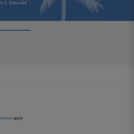
vn S, Danmark
ervice
apply