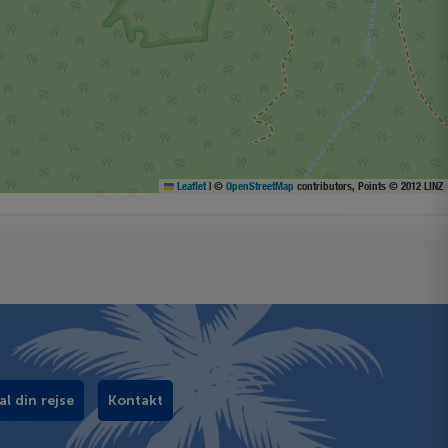
Leaflet
|
©
OpenStreetMap
contributors, Points © 2012 LINZ
al din rejse
Kontakt