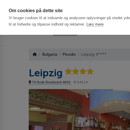
Har du brug f
Om cookies på dette site
Vi bruger cookies til at indsamle og analysere oplysninger på stedet ydee
til at forbedre og tilpasse indhold og reklamer.
Læs mere
Bulgaria
Plovdiv
Leipzig 4****
Leipzig
70 Ruski Boulevard 4002
ID 64114