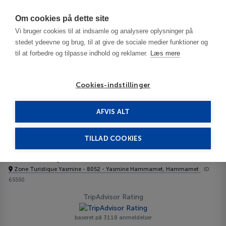
Har du brug for hjælp? Ring til os på
70603603
Om cookies på dette site
Vi bruger cookies til at indsamle og analysere oplysninger på
stedet ydeevne og brug, til at give de sociale medier funktioner og
til at forbedre og tilpasse indhold og reklamer.
Læs mere
Cookies-indstillinger
AFVIS ALT
Tunesien
Tunesien
Hammamet
Lella Baya Thalasso 4****
TILLAD COOKIES
Lella Baya Thalasso
Zone Turistique Yasmine - 8052 - Yasmine Hammamet, Hammamet
ID
65550
TripAdvisor Rating
baseret på 3118 anmeldelser