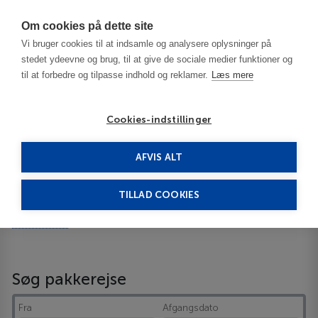
Har du brug for hjælp? Ring til os på
70603603
Om cookies på dette site
Vi bruger cookies til at indsamle og analysere oplysninger på
stedet ydeevne og brug, til at give de sociale medier funktioner og
til at forbedre og tilpasse indhold og reklamer.
Læs mere
Cookies-indstillinger
AFVIS ALT
Spanien
Barcelona
Liceu Apartments Lejligheder
TILLAD COOKIES
Liceu Apartments
Lejligheder
Vis på kortet
ID 14714
Søg pakkerejse
Fra
Afgangsdato