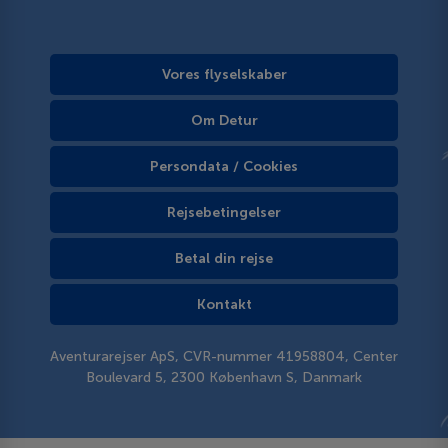
Vores flyselskaber
Om Detur
Persondata / Cookies
Rejsebetingelser
Betal din rejse
Kontakt
Aventurarejser ApS, CVR-nummer 41958804, Center
Boulevard 5, 2300 København S, Danmark