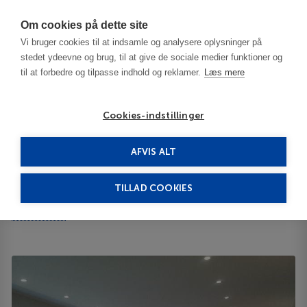
Har du brug for hjælp? Ring til os på
70603603
Om cookies på dette site
Vi bruger cookies til at indsamle og analysere oplysninger på
stedet ydeevne og brug, til at give de sociale medier funktioner og
til at forbedre og tilpasse indhold og reklamer.
Læs mere
Cookies-indstillinger
AFVIS ALT
Polen
Gdansk
Logos Gdansk 2**
TILLAD COOKIES
Logos Gdansk
Vis på kortet
ID 14024