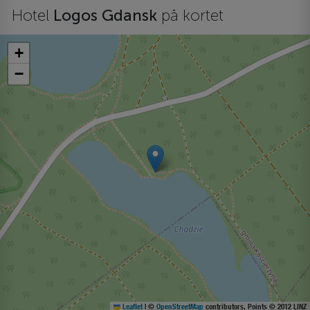
Hotel
Logos Gdansk
på kortet
+
−
Leaflet
|
©
OpenStreetMap
contributors, Points © 2012 LINZ