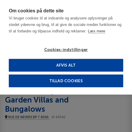
Har du brug for hjælp? Ring til os på
70603603
Om cookies på dette site
Vi bruger cookies til at indsamle og analysere oplysninger på
stedet ydeevne og brug, til at give de sociale medier funktioner og
til at forbedre og tilpasse indhold og reklamer.
Læs mere
Cookies-indstillinger
AFVIS ALT
Tunesien
Hammamet
LTI Les Orangers Garden Villas and Bungalows 5*****
TILLAD COOKIES
LTI Les Orangers
Garden Villas and
Bungalows
RUE DE NEVERS BP 7 8050
ID 65542