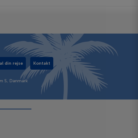
al din rejse
Kontakt
vn S, Danmark