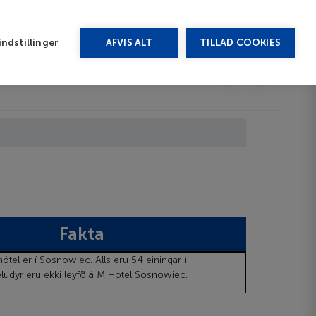
rug vores chat
ndstillinger
AFVIS ALT
TILLAD COOKIES
Toggle submenu
Afbudsrejser
DA
Fakta
ótel er í Sosnowiec. Alls eru 54 einingar í
udýr eru ekki leyfð á M Hotel Sosnowiec.