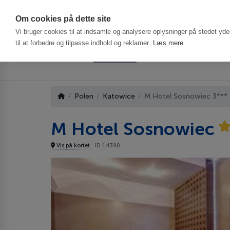
Har du brug f
Om cookies på dette site
Vi bruger cookies til at indsamle og analysere oplysninger på stedet ydee
til at forbedre og tilpasse indhold og reklamer.
Læs mere
Polen
Katowice
M Hotel Sosnowiec 3***
M Hotel Sosnowiec
Vis på kortet
ID 14390