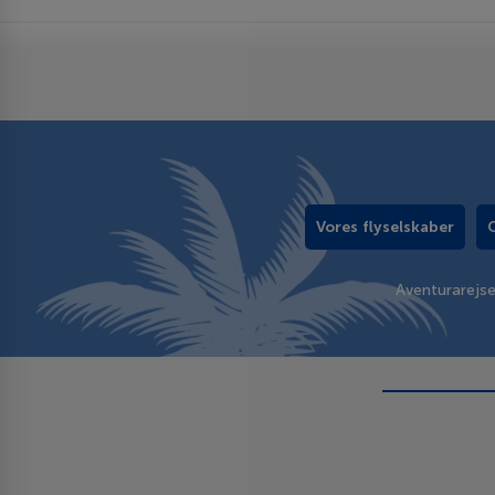
Vores flyselskaber
Aventurarejs