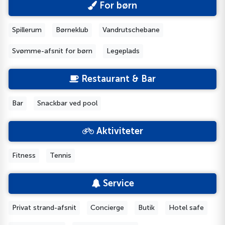
For børn
Spillerum
Børneklub
Vandrutschebane
Svømme-afsnit for børn
Legeplads
Restaurant & Bar
Bar
Snackbar ved pool
Aktiviteter
Fitness
Tennis
Service
Privat strand-afsnit
Concierge
Butik
Hotel safe