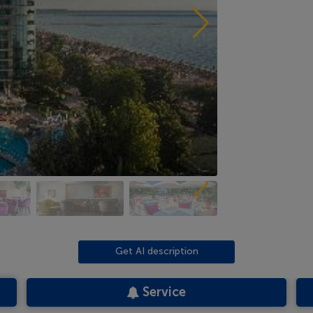
Get AI description
Service