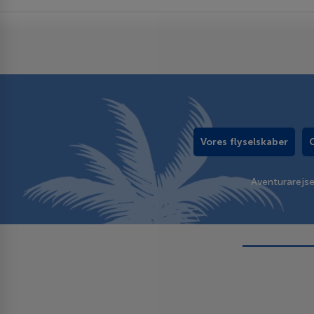
Vores flyselskaber
Aventurarejs