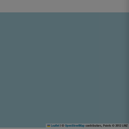
Leaflet
|
©
OpenStreetMap
contributors, Points © 2012 LINZ