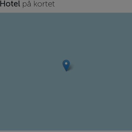
 Hotel
på kortet