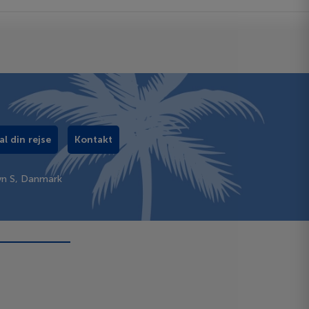
al din rejse
Kontakt
vn S, Danmark