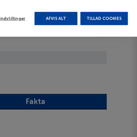
rug vores chat
ndstillinger
AFVIS ALT
TILLAD COOKIES
Toggle submenu
Afbudsrejser
DA
Fakta