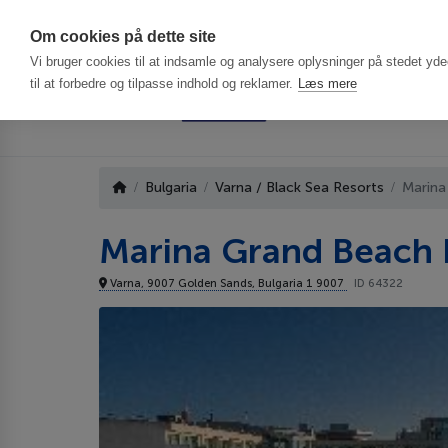
Har du brug f
Om cookies på dette site
Vi bruger cookies til at indsamle og analysere oplysninger på stedet ydee
til at forbedre og tilpasse indhold og reklamer.
Læs mere
Bulgaria
Varna / Black Sea Resorts
Marina
Marina Grand Beach 
Varna, 9007 Golden Sands, Bulgaria 1 9007
ID 64322