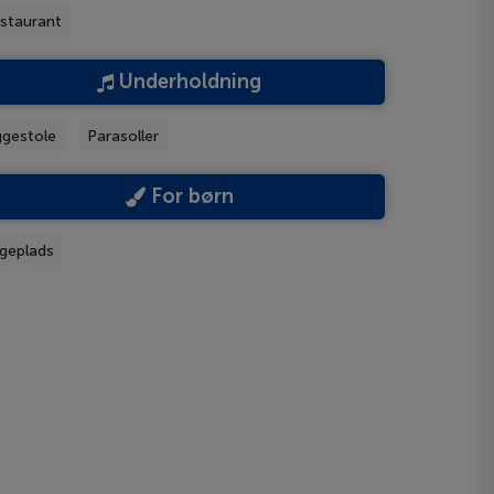
staurant
Underholdning
ggestole
Parasoller
For børn
geplads