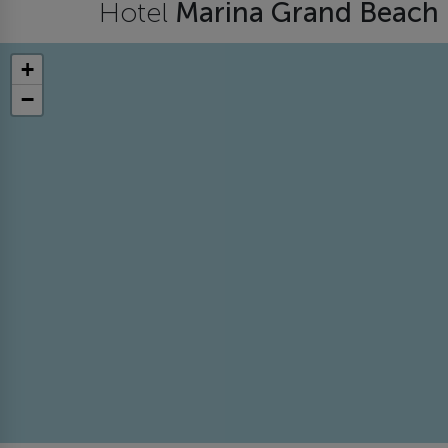
Hotel
Marina Grand Beach
+
−