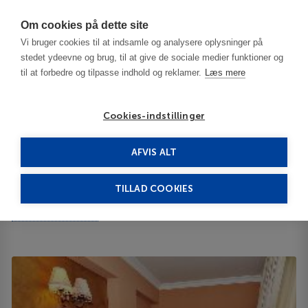
Har du brug for hjælp? Ring til os på
70603603
Om cookies på dette site
Vi bruger cookies til at indsamle og analysere oplysninger på
stedet ydeevne og brug, til at give de sociale medier funktioner og
til at forbedre og tilpasse indhold og reklamer.
Læs mere
Cookies-indstillinger
AFVIS ALT
Bulgaria
Sofia
Meg-Lozenetz 3***
TILLAD COOKIES
Meg-Lozenetz
Krum Popov 84 1421
ID 64183