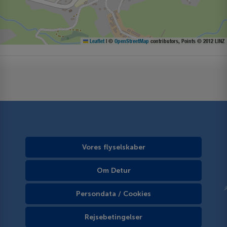
Leaflet
|
©
OpenStreetMap
contributors, Points © 2012 LINZ
Vores flyselskaber
Om Detur
Persondata / Cookies
Rejsebetingelser