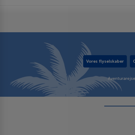
Vores flyselskaber
Aventurarejs