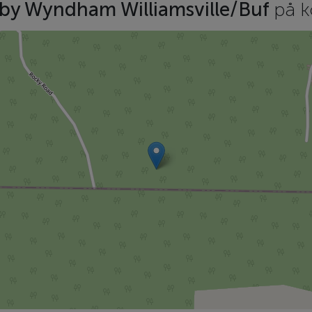
s by Wyndham Williamsville/Buf
på k