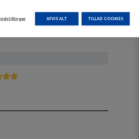
rug vores chat
ndstillinger
AFVIS ALT
TILLAD COOKIES
Toggle submenu
Afbudsrejser
DA