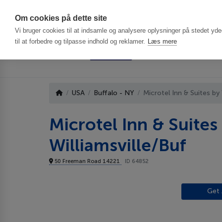
Har du brug f
Om cookies på dette site
Vi bruger cookies til at indsamle og analysere oplysninger på stedet ydee
til at forbedre og tilpasse indhold og reklamer.
Læs mere
USA
Buffalo - NY
Microtel Inn & Suites b
Microtel Inn & Suit
Williamsville/Buf
50 Freeman Road 14221
ID 64852
Get 