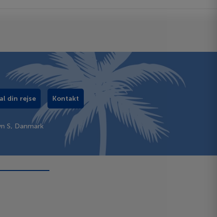
al din rejse
Kontakt
vn S, Danmark