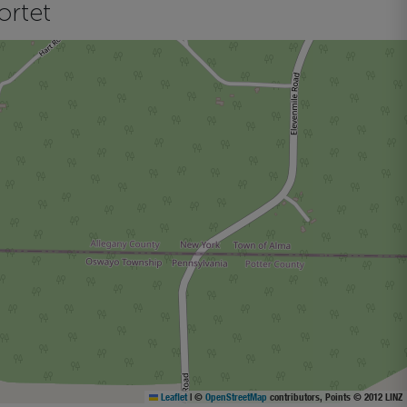
ortet
Leaflet
|
©
OpenStreetMap
contributors, Points © 2012 LINZ