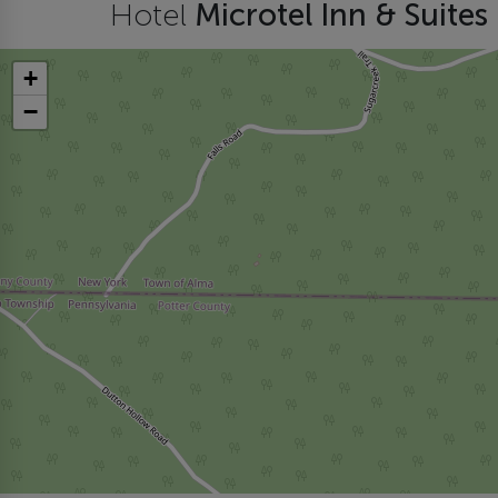
Hotel
Microtel Inn & Suite
+
−