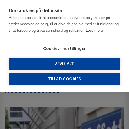
Har du brug for hjælp? Ring til os på
70603603
Om cookies på dette site
Vi bruger cookies til at indsamle og analysere oplysninger på
stedet ydeevne og brug, til at give de sociale medier funktioner og
til at forbedre og tilpasse indhold og reklamer.
Læs mere
Cookies-indstillinger
AFVIS ALT
USA
Cape Cod - MA
Moffett House Inn 3***
TILLAD COOKIES
Moffett House Inn
296A Commercial St. 296A 02657
ID 65066