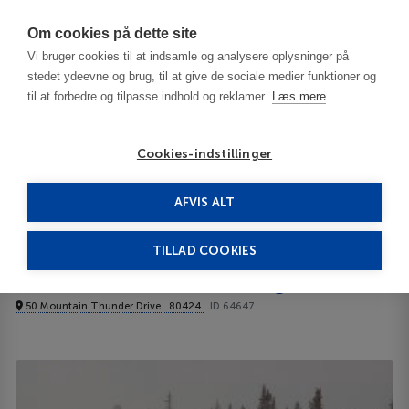
Har du brug for hjælp? Ring til os på
70603603
Om cookies på dette site
Vi bruger cookies til at indsamle og analysere oplysninger på
stedet ydeevne og brug, til at give de sociale medier funktioner og
til at forbedre og tilpasse indhold og reklamer.
Læs mere
Cookies-indstillinger
AFVIS ALT
USA
Breckenridge - CO
Mountain Thunder Lodge 4****
TILLAD COOKIES
Mountain Thunder Lodge
50 Mountain Thunder Drive . 80424
ID 64647