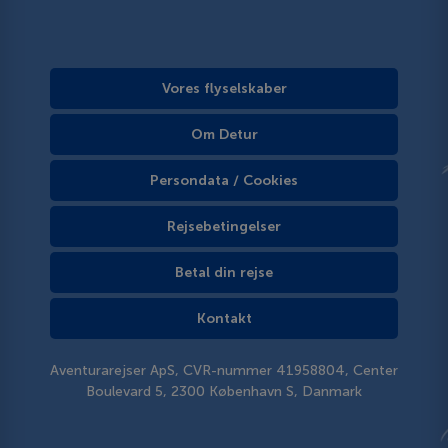
Vores flyselskaber
Om Detur
Persondata / Cookies
Rejsebetingelser
Betal din rejse
Kontakt
Aventurarejser ApS, CVR-nummer 41958804, Center
Boulevard 5, 2300 København S, Danmark