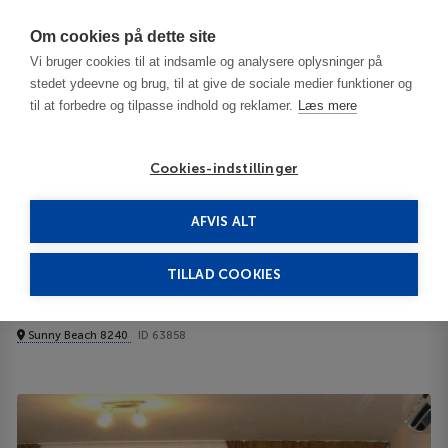
Har du brug for hjælp? Ring til os på
70603603
Om cookies på dette site
Vi bruger cookies til at indsamle og analysere oplysninger på
stedet ydeevne og brug, til at give de sociale medier funktioner og
til at forbedre og tilpasse indhold og reklamer.
Læs mere
Cookies-indstillinger
AFVIS ALT
Bulgaria
Burgas / Black Sea Resorts
MPM Tarsis Club 4****
TILLAD COOKIES
MPM Tarsis Club
Sunny Beach 8240
ID 63858