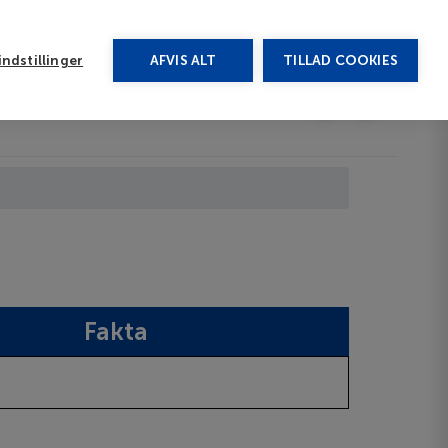
rug vores chat
ndstillinger
AFVIS ALT
TILLAD COOKIES
Toggle submenu
Afbudsrejser
DA
Fakta